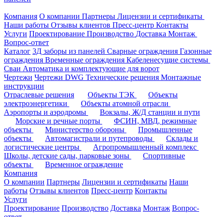
Компания
О компании
Партнеры
Лицензии и сертификаты
Наши работы
Отзывы клиентов
Пресс-центр
Контакты
Услуги
Проектирование
Производство
Доставка
Монтаж
Вопрос-ответ
Каталог
3Д заборы из панелей
Сварные ограждения
Газонные
ограждения
Временные ограждения
Кабеленесущие системы
Cваи
Автоматика и комплектующие для ворот
Чертежи
Чертежи DWG
Технические решения
Монтажные
инструкции
Отраслевые решения
Объекты ТЭК
Объекты
электроэнергетики
Объекты атомной отрасли
Аэропорты и аэродромы
Вокзалы, Ж/Д станции и пути
Морские и речные порты
ФСИН, МВД, режимные
объекты
Министерство обороны
Промышленные
объекты
Автомагистрали и путепроводы
Склады и
логистические центры
Агропромышленный комплекс
Школы, детские сады, парковые зоны
Спортивные
объекты
Временное ограждение
Компания
О компании
Партнеры
Лицензии и сертификаты
Наши
работы
Отзывы клиентов
Пресс-центр
Контакты
Услуги
Проектирование
Производство
Доставка
Монтаж
Вопрос-
ответ