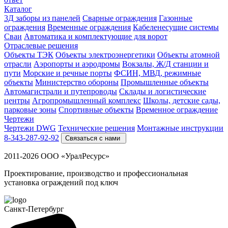
Каталог
3Д заборы из панелей
Сварные ограждения
Газонные
ограждения
Временные ограждения
Кабеленесущие системы
Cваи
Автоматика и комплектующие для ворот
Отраслевые решения
Объекты ТЭК
Объекты электроэнергетики
Объекты атомной
отрасли
Аэропорты и аэродромы
Вокзалы, Ж/Д станции и
пути
Морские и речные порты
ФСИН, МВД, режимные
объекты
Министерство обороны
Промышленные объекты
Автомагистрали и путепроводы
Склады и логистические
центры
Агропромышленный комплекс
Школы, детские сады,
парковые зоны
Спортивные объекты
Временное ограждение
Чертежи
Чертежи DWG
Технические решения
Монтажные инструкции
8-343-287-92-92
Связаться с нами
2011-2026 ООО «УралРесурс»
Проектирование, производство и профессиональная
установка ограждений под ключ
Санкт-Петербург