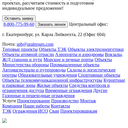
проектах,
рассчитаем стоимость и подготовим
индивидуальное предложение!
Оставить заявку
8-800-775-99-60
Центральный офис:
Заказать звонок
г. Екатеринбург, ул. Карла Либкнехта, 22 (Офис 604)
Почта:
spb@uralresurs.com
Типовые проекты
Объекты ТЭК
Объекты электроэнергетики
Объекты атомной отрасли
Аэропорты и аэродромы
Вокзалы,
Ж/Д станции и пути
Морские и речные порты
Объекты
Министерства обороны
Промышленные объекты
Автомагистрали и путепроводы
Склады и логистические
центры
Образовательные учреждения
Спортивные объекты
Объекты телекоммуникационной инфраструктуры
Курортные
и парковые зоны
Жилые объекты
Средства контроля и
ограничения доступа
Временные ограждения
Другие
Газонные и пешеходные ограждения
Услуги
Проектирование
Производство
Монтаж
Компания
Наши работы
Контакты
ТЭК
Ограждения ИСО
Сваи
Проектировщикам