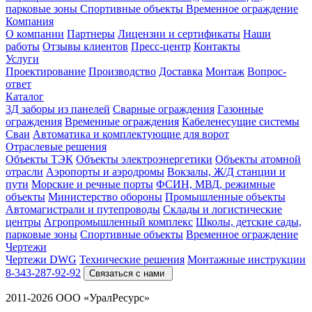
парковые зоны
Спортивные объекты
Временное ограждение
Компания
О компании
Партнеры
Лицензии и сертификаты
Наши
работы
Отзывы клиентов
Пресс-центр
Контакты
Услуги
Проектирование
Производство
Доставка
Монтаж
Вопрос-
ответ
Каталог
3Д заборы из панелей
Сварные ограждения
Газонные
ограждения
Временные ограждения
Кабеленесущие системы
Cваи
Автоматика и комплектующие для ворот
Отраслевые решения
Объекты ТЭК
Объекты электроэнергетики
Объекты атомной
отрасли
Аэропорты и аэродромы
Вокзалы, Ж/Д станции и
пути
Морские и речные порты
ФСИН, МВД, режимные
объекты
Министерство обороны
Промышленные объекты
Автомагистрали и путепроводы
Склады и логистические
центры
Агропромышленный комплекс
Школы, детские сады,
парковые зоны
Спортивные объекты
Временное ограждение
Чертежи
Чертежи DWG
Технические решения
Монтажные инструкции
8-343-287-92-92
Связаться с нами
2011-2026 ООО «УралРесурс»