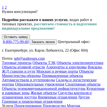
1
2
Нужна консультация?
Подробно расскажем о наших услугах
, видах работ и
типовых проектах,
рассчитаем стоимость и подготовим
индивидуальное предложение!
Оставить заявку
8-800-775-99-60
Центральный офис:
Заказать звонок
г. Екатеринбург, ул. Карла Либкнехта, 22 (Офис 604)
Почта:
spb@uralresurs.com
Типовые проекты
Объекты ТЭК
Объекты электроэнергетики
Объекты атомной отрасли
Аэропорты и аэродромы
Вокзалы,
Ж/Д станции и пути
Морские и речные порты
Объекты
Министерства обороны
Промышленные объекты
Автомагистрали и путепроводы
Склады и логистические
центры
Образовательные учреждения
Спортивные объекты
Объекты телекоммуникационной инфраструктуры
Курортные
и парковые зоны
Жилые объекты
Средства контроля и
ограничения доступа
Временные ограждения
Другие
Газонные и пешеходные ограждения
Услуги
Проектирование
Производство
Монтаж