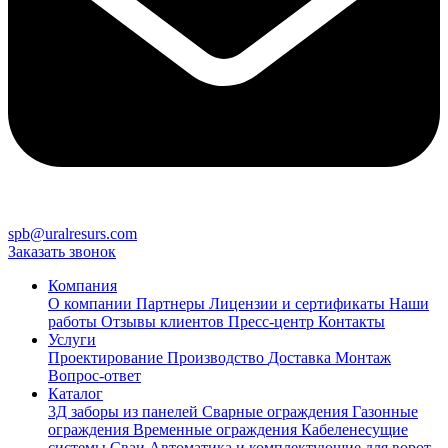
spb@uralresurs.com
Заказать звонок
Компания
О компании
Партнеры
Лицензии и сертификаты
Наши
работы
Отзывы клиентов
Пресс-центр
Контакты
Услуги
Проектирование
Производство
Доставка
Монтаж
Вопрос-ответ
Каталог
3Д заборы из панелей
Сварные ограждения
Газонные
ограждения
Временные ограждения
Кабеленесущие
системы
Cваи
Автоматика и комплектующие для ворот