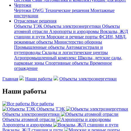
Чертежи
Чертежи DWG
Технические решения
Монтажные
инструкции
Отраслевые решения
Объекты ТЭК
Объекты электроэнергетики
Объекты
атомной отрасли
Аэропорты и аэродромы
Вокзалы, Ж/Д
станции и пути
Морские и речные порты
ФСИН, МВД,
режимные объекты
Министерство обороны
Промышленные объекты
Автомагистрали и
путепроводы
Склады и логистические центры
Агропромышленный комплекс
Школы, детские сады,
парковые зоны
Спортивные объекты
Временное
ограждение
Главная
Наши работы
Объекты электроэнергетики
Наши работы
Все работы
Объекты ТЭК
Объекты электроэнергетики
Объекты атомной отрасли
Аэропорты и аэродромы
Вокзалы, Ж/Д станции и пути