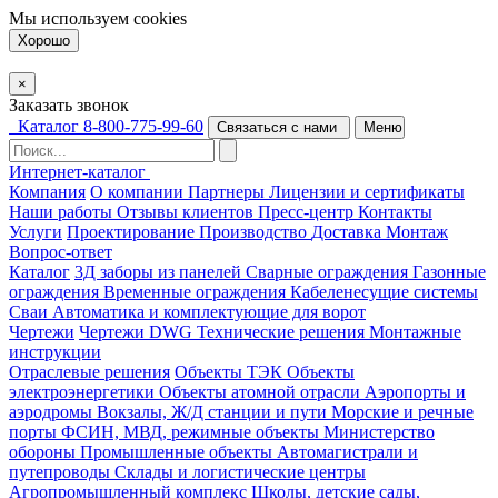
Мы используем
cookies
Хорошо
×
Заказать звонок
Каталог
8-800-775-99-60
Связаться с нами
Меню
Интернет-каталог
Компания
О компании
Партнеры
Лицензии и сертификаты
Наши работы
Отзывы клиентов
Пресс-центр
Контакты
Услуги
Проектирование
Производство
Доставка
Монтаж
Вопрос-ответ
Каталог
3Д заборы из панелей
Сварные ограждения
Газонные
ограждения
Временные ограждения
Кабеленесущие системы
Cваи
Автоматика и комплектующие для ворот
Чертежи
Чертежи DWG
Технические решения
Монтажные
инструкции
Отраслевые решения
Объекты ТЭК
Объекты
электроэнергетики
Объекты атомной отрасли
Аэропорты и
аэродромы
Вокзалы, Ж/Д станции и пути
Морские и речные
порты
ФСИН, МВД, режимные объекты
Министерство
обороны
Промышленные объекты
Автомагистрали и
путепроводы
Склады и логистические центры
Агропромышленный комплекс
Школы, детские сады,