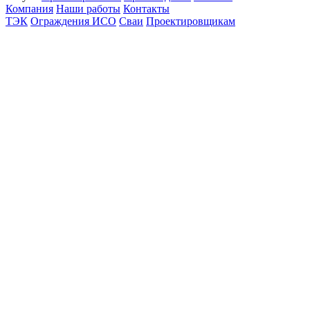
Компания
Наши работы
Контакты
ТЭК
Ограждения ИСО
Сваи
Проектировщикам
Политика конфиденциальности
© 2012-2026 Все права защищены.