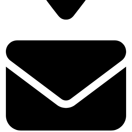
ул. Карла Либкнехта, 22 (Офис 604)