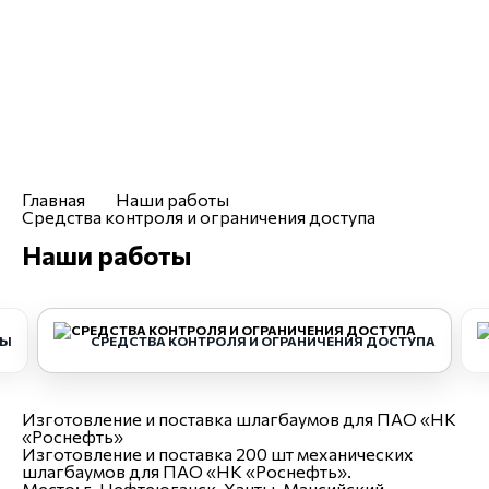
spb@uralresurs.com
Заказать звонок
Компания
Услуги
Каталог
Чертежи
Отраслевые решения
Главная
Наши работы
Средства контроля и ограничения доступа
Наши работы
ТЫ
СРЕДСТВА КОНТРОЛЯ И ОГРАНИЧЕНИЯ ДОСТУПА
Изготовление и поставка шлагбаумов для ПАО «НК
«Роснефть»
Изготовление и поставка 200 шт механических
шлагбаумов для ПАО «НК «Роснефть».
Место:
г. Нефтеюганск, Ханты-Мансийский