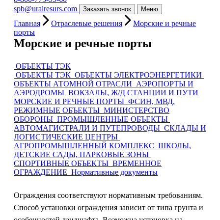
spb@uralresurs.com
Заказать звонок
Меню
Главная
Отраслевые решения
Морские и речные
порты
Морские и речные порты
ОБЪЕКТЫ ТЭК
ОБ
ОБЪЕКТЫ ТЭК
ОБЪЕКТЫ ЭЛЕКТРОЭНЕРГЕТИКИ
ОБЪЕКТЫ АТОМНОЙ ОТРАСЛИ
АЭРОПОРТЫ И
АЭРОДРОМЫ
ВОКЗАЛЫ, Ж/Д СТАНЦИИ И ПУТИ
МОРСКИЕ И РЕЧНЫЕ ПОРТЫ
ФСИН, МВД,
РЕЖИМНЫЕ ОБЪЕКТЫ
МИНИСТЕРСТВО
ОБОРОНЫ
ПРОМЫШЛЕННЫЕ ОБЪЕКТЫ
АВТОМАГИСТРАЛИ И ПУТЕПРОВОДЫ
СКЛАДЫ И
ЛОГИСТИЧЕСКИЕ ЦЕНТРЫ
АГРОПРОМЫШЛЕННЫЙ КОМПЛЕКС
ШКОЛЫ,
ДЕТСКИЕ САДЫ, ПАРКОВЫЕ ЗОНЫ
СПОРТИВНЫЕ ОБЪЕКТЫ
ВРЕМЕННОЕ
ОГРАЖДЕНИЕ
Нормативные документы
Ограждения соответствуют нормативным требованиям.
Способ установки ограждения зависит от типа грунта и
особенностей ландшафта. Возможна установка на