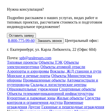
Нужна консультация?
Подробно расскажем о наших услугах
, видах работ и
типовых проектах,
рассчитаем стоимость и подготовим
индивидуальное предложение!
Оставить заявку
8-800-775-99-60
Центральный офис:
Заказать звонок
г. Екатеринбург, ул. Карла Либкнехта, 22 (Офис 604)
Почта:
spb@uralresurs.com
Типовые проекты
Объекты ТЭК
Объекты
электроэнергетики
Объекты атомной отрасли
Аэропорты и аэродромы
Вокзалы, Ж/Д станции и пути
Морские и речные порты
Объекты Министерства
обороны
Промышленные объекты
Автомагистрали и
путепроводы
Склады и логистические центры
Образовательные учреждения
Спортивные объекты
Объекты телекоммуникационной инфраструктуры
Курортные и парковые зоны
Жилые объекты
Средства
контроля и ограничения доступа
Временные
ограждения
Другие
Газонные и пешеходные ограждения