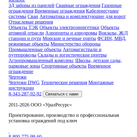
3Д заборы из панелей
Сварные ограждения
Газонные
ограждения
Временные ограждения
Кабеленесущие
системы
Cваи
Автоматика и комплектующие для ворот
Отраслевые решения
Объекты ТЭК
Объекты электроэнергетики
Объекты
атомной отрасли
Аэропорты и аэродромы
Вокзалы, Ж/Д
станции и пути
Морские и речные порты
ФСИН, МВД,
режимные объекты
Министерство обороны
Промышленные объекты
Автомагистрали и
путепроводы
Склады и логистические центры
Агропромышленный комплекс
Школы, детские сады,
парковые зоны
Спортивные объекты
Временное
ограждение
Чертежи
Чертежи DWG
Технические решения
Монтажные
инструкции
8-343-287-92-92
Связаться с нами
2011-2026 ООО «УралРесурс»
Проектирование, производство и профессиональная
установка ограждений под ключ
8-800-775-99-60