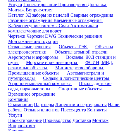
Услуги
Проектирование
Производство
Доставка
Монтаж
Вопрос-ответ
Каталог
3Д заборы из панелей
Сварные ограждения
Газонные ограждения
Временные ограждения
Кабеленесущие системы
Cваи
Автоматика и
комплектующие для ворот
Чертежи
Чертежи DWG
Технические решения
Монтажные инструкции
Отраслевые решения
Объекты ТЭК
Объекты
электроэнергетики
Объекты атомной отрасли
Аэропорты и аэродромы
Вокзалы, Ж/Д станции и
пути
Морские и речные порты
ФСИН, МВД,
режимные объекты
Министерство обороны
Промышленные объекты
Автомагистрали и
путепроводы
Склады и логистические центры
Агропромышленный комплекс
Школы, детские
сады, парковые зоны
Спортивные объекты
Временное ограждение
Компания
О компании
Партнеры
Лицензии и сертификаты
Наши
работы
Отзывы клиентов
Пресс-центр
Контакты
Услуги
Проектирование
Производство
Доставка
Монтаж
Вопрос-ответ
Каталог