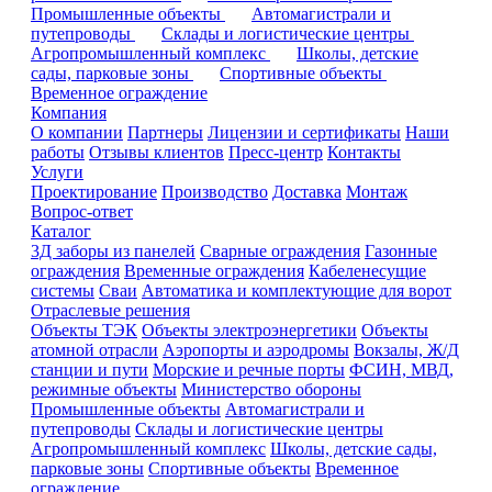
Промышленные объекты
Автомагистрали и
путепроводы
Склады и логистические центры
Агропромышленный комплекс
Школы, детские
сады, парковые зоны
Спортивные объекты
Временное ограждение
Компания
О компании
Партнеры
Лицензии и сертификаты
Наши
работы
Отзывы клиентов
Пресс-центр
Контакты
Услуги
Проектирование
Производство
Доставка
Монтаж
Вопрос-ответ
Каталог
3Д заборы из панелей
Сварные ограждения
Газонные
ограждения
Временные ограждения
Кабеленесущие
системы
Cваи
Автоматика и комплектующие для ворот
Отраслевые решения
Объекты ТЭК
Объекты электроэнергетики
Объекты
атомной отрасли
Аэропорты и аэродромы
Вокзалы, Ж/Д
станции и пути
Морские и речные порты
ФСИН, МВД,
режимные объекты
Министерство обороны
Промышленные объекты
Автомагистрали и
путепроводы
Склады и логистические центры
Агропромышленный комплекс
Школы, детские сады,
парковые зоны
Спортивные объекты
Временное
ограждение