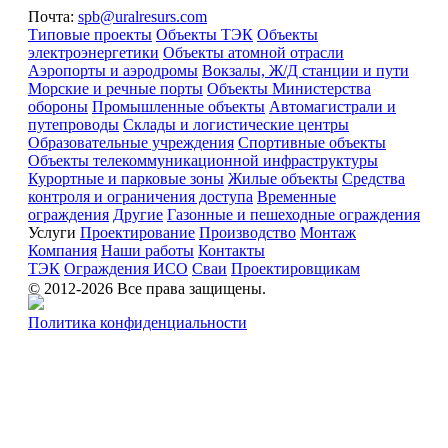
Почта:
spb@uralresurs.com
Типовые проекты
Объекты ТЭК
Объекты
электроэнергетики
Объекты атомной отрасли
Аэропорты и аэродромы
Вокзалы, Ж/Д станции и пути
Морские и речные порты
Объекты Министерства
обороны
Промышленные объекты
Автомагистрали и
путепроводы
Склады и логистические центры
Образовательные учреждения
Спортивные объекты
Объекты телекоммуникационной инфраструктуры
Курортные и парковые зоны
Жилые объекты
Средства
контроля и ограничения доступа
Временные
ограждения
Другие
Газонные и пешеходные ограждения
Услуги
Проектирование
Производство
Монтаж
Компания
Наши работы
Контакты
ТЭК
Ограждения ИСО
Сваи
Проектировщикам
© 2012-2026 Все права защищены.
Политика конфиденциальности