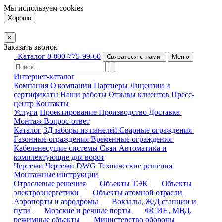
Мы используем
cookies
Хорошо
×
Заказать звонок
Каталог
8-800-775-99-60
Связаться с нами
Меню
Интернет-каталог
Компания
О компании
Партнеры
Лицензии и
сертификаты
Наши работы
Отзывы клиентов
Пресс-
центр
Контакты
Услуги
Проектирование
Производство
Доставка
Монтаж
Вопрос-ответ
Каталог
3Д заборы из панелей
Сварные ограждения
Газонные ограждения
Временные ограждения
Кабеленесущие системы
Cваи
Автоматика и
комплектующие для ворот
Чертежи
Чертежи DWG
Технические решения
Монтажные инструкции
Отраслевые решения
Объекты ТЭК
Объекты
электроэнергетики
Объекты атомной отрасли
Аэропорты и аэродромы
Вокзалы, Ж/Д станции и
пути
Морские и речные порты
ФСИН, МВД,
режимные объекты
Министерство обороны