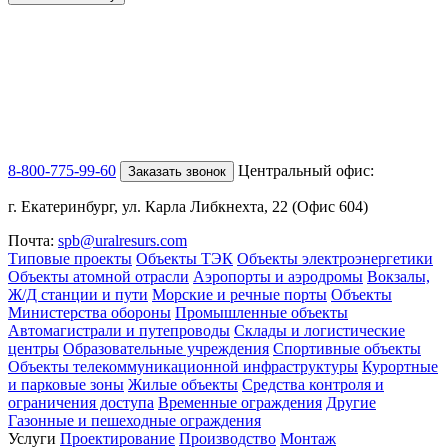
8-800-775-99-60
Центральный офис:
Заказать звонок
г. Екатеринбург, ул. Карла Либкнехта, 22 (Офис 604)
Почта:
spb@uralresurs.com
Типовые проекты
Объекты ТЭК
Объекты электроэнергетики
Объекты атомной отрасли
Аэропорты и аэродромы
Вокзалы,
Ж/Д станции и пути
Морские и речные порты
Объекты
Министерства обороны
Промышленные объекты
Автомагистрали и путепроводы
Склады и логистические
центры
Образовательные учреждения
Спортивные объекты
Объекты телекоммуникационной инфраструктуры
Курортные
и парковые зоны
Жилые объекты
Средства контроля и
ограничения доступа
Временные ограждения
Другие
Газонные и пешеходные ограждения
Услуги
Проектирование
Производство
Монтаж