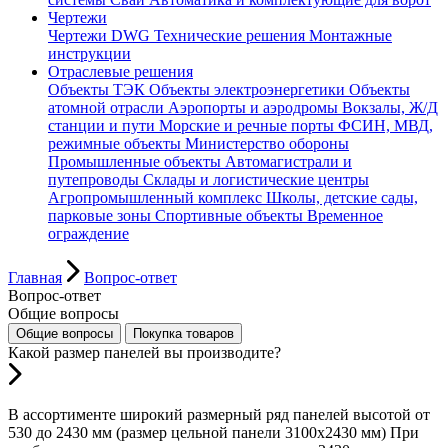
Чертежи
Чертежи DWG
Технические решения
Монтажные
инструкции
Отраслевые решения
Объекты ТЭК
Объекты электроэнергетики
Объекты
атомной отрасли
Аэропорты и аэродромы
Вокзалы, Ж/Д
станции и пути
Морские и речные порты
ФСИН, МВД,
режимные объекты
Министерство обороны
Промышленные объекты
Автомагистрали и
путепроводы
Склады и логистические центры
Агропромышленный комплекс
Школы, детские сады,
парковые зоны
Спортивные объекты
Временное
ограждение
Главная
Вопрос-ответ
Вопрос-ответ
Общие вопросы
П
Общие вопросы
Покупка товаров
Какой размер панелей вы производите?
В ассортименте широкий размерный ряд панелей высотой от
530 до 2430 мм (размер цельной панели 3100х2430 мм) При