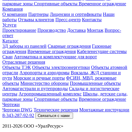
парковые зоны
Спортивные объекты
Временное ограждение
Компания
О компании
Партнеры
Лицензии и сертификаты
Наши
работы
Отзывы клиентов
Пресс-центр
Контакты
Услуги
Проектирование
Производство
Доставка
Монтаж
Вопрос-
ответ
Каталог
3Д заборы из панелей
Сварные ограждения
Газонные
ограждения
Временные ограждения
Кабеленесущие системы
Cваи
Автоматика и комплектующие для ворот
Отраслевые решения
Объекты ТЭК
Объекты электроэнергетики
Объекты атомной
отрасли
Аэропорты и аэродромы
Вокзалы, Ж/Д станции и
пути
Морские и речные порты
ФСИН, МВД, режимные
объекты
Министерство обороны
Промышленные объекты
Автомагистрали и путепроводы
Склады и логистические
центры
Агропромышленный комплекс
Школы, детские сады,
парковые зоны
Спортивные объекты
Временное ограждение
Чертежи
Чертежи DWG
Технические решения
Монтажные инструкции
8-343-287-92-92
Связаться с нами
2011-2026 ООО «УралРесурс»