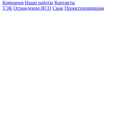
Компания
Наши работы
Контакты
ТЭК
Ограждения ИСО
Сваи
Проектировщикам
Политика конфиденциальности
© 2012-2026 Все права защищены.