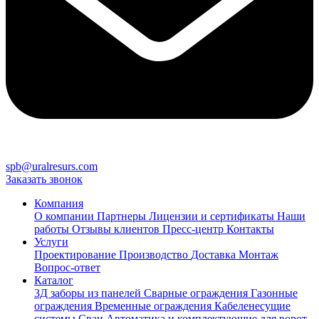
spb@uralresurs.com
Заказать звонок
Компания
О компании
Партнеры
Лицензии и сертификаты
Наши
работы
Отзывы клиентов
Пресс-центр
Контакты
Услуги
Проектирование
Производство
Доставка
Монтаж
Вопрос-ответ
Каталог
3Д заборы из панелей
Сварные ограждения
Газонные
ограждения
Временные ограждения
Кабеленесущие
системы
Cваи
Автоматика и комплектующие для ворот