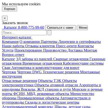
Мы используем
cookies
Хорошо
×
Заказать звонок
Каталог
8-800-775-99-60
Связаться с нами
Меню
Интернет-каталог
Компания
О компании
Партнеры
Лицензии и сертификаты
Наши работы
Отзывы клиентов
Пресс-центр
Контакты
Услуги
Проектирование
Производство
Доставка
Монтаж
Вопрос-ответ
Каталог
3Д заборы из панелей
Сварные ограждения
Газонные
ограждения
Временные ограждения
Кабеленесущие системы
Cваи
Автоматика и комплектующие для ворот
Чертежи
Чертежи DWG
Технические решения
Монтажные
инструкции
Отраслевые решения
Объекты ТЭК
Объекты
электроэнергетики
Объекты атомной отрасли
Аэропорты и
аэродромы
Вокзалы, Ж/Д станции и пути
Морские и речные
порты
ФСИН, МВД, режимные объекты
Министерство
обороны
Промышленные объекты
Автомагистрали и
путепроводы
Склады и логистические центры
Агропромышленный комплекс
Школы, детские сады,