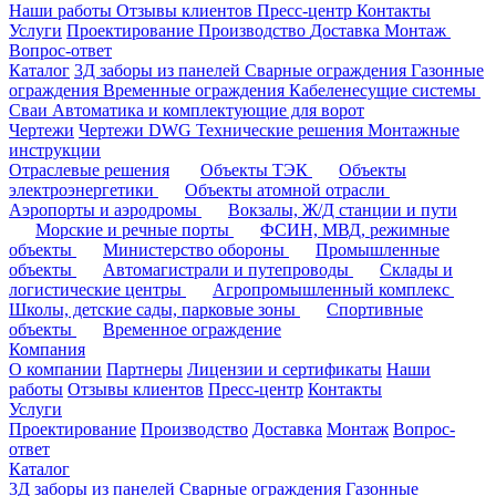
Наши работы
Отзывы клиентов
Пресс-центр
Контакты
Услуги
Проектирование
Производство
Доставка
Монтаж
Вопрос-ответ
Каталог
3Д заборы из панелей
Сварные ограждения
Газонные
ограждения
Временные ограждения
Кабеленесущие системы
Cваи
Автоматика и комплектующие для ворот
Чертежи
Чертежи DWG
Технические решения
Монтажные
инструкции
Отраслевые решения
Объекты ТЭК
Объекты
электроэнергетики
Объекты атомной отрасли
Аэропорты и аэродромы
Вокзалы, Ж/Д станции и пути
Морские и речные порты
ФСИН, МВД, режимные
объекты
Министерство обороны
Промышленные
объекты
Автомагистрали и путепроводы
Склады и
логистические центры
Агропромышленный комплекс
Школы, детские сады, парковые зоны
Спортивные
объекты
Временное ограждение
Компания
О компании
Партнеры
Лицензии и сертификаты
Наши
работы
Отзывы клиентов
Пресс-центр
Контакты
Услуги
Проектирование
Производство
Доставка
Монтаж
Вопрос-
ответ
Каталог
3Д заборы из панелей
Сварные ограждения
Газонные