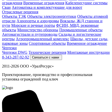
ограждения
Временные ограждения
Кабеленесущие системы
Cваи
Автоматика и комплектующие для ворот
Отраслевые решения
Объекты ТЭК
Объекты электроэнергетики
Объекты атомной
отрасли
Аэропорты и аэродромы
Вокзалы, Ж/Д станции и
пути
Морские и речные порты
ФСИН, МВД, режимные
объекты
Министерство обороны
Промышленные объекты
Автомагистрали и путепроводы
Склады и логистические
центры
Агропромышленный комплекс
Школы, детские сады,
парковые зоны
Спортивные объекты
Временное ограждение
Чертежи
Чертежи DWG
Технические решения
Монтажные инструкции
8-343-287-92-92
Связаться с нами
2011-2026 ООО «УралРесурс»
Проектирование, производство и профессиональная
установка ограждений под ключ