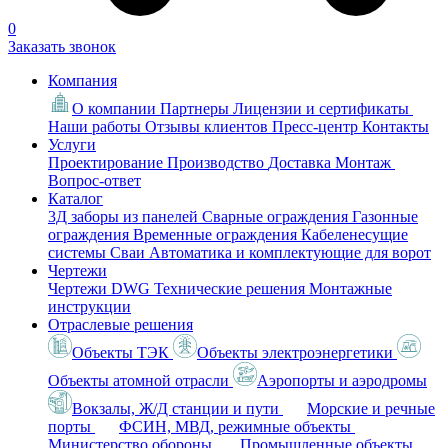
0
Заказать звонок
Компания
О компании
Партнеры
Лицензии и сертификаты
Наши работы
Отзывы клиентов
Пресс-центр
Контакты
Услуги
Проектирование
Производство
Доставка
Монтаж
Вопрос-ответ
Каталог
3Д заборы из панелей
Сварные ограждения
Газонные
ограждения
Временные ограждения
Кабеленесущие
системы
Cваи
Автоматика и комплектующие для ворот
Чертежи
Чертежи DWG
Технические решения
Монтажные
инструкции
Отраслевые решения
Объекты ТЭК
Объекты электроэнергетики
Объекты атомной отрасли
Аэропорты и аэродромы
Вокзалы, Ж/Д станции и пути
Морские и речные
порты
ФСИН, МВД, режимные объекты
Министерство обороны
Промышленные объекты