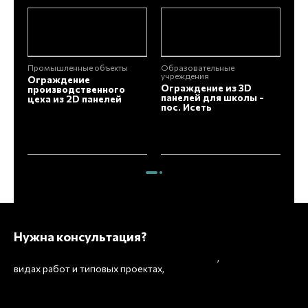
Промышленные объекты
Образовательные
Об
учреждения
уч
Ограждение
Ограждение из 3D
Ог
производственного
панелей для школы -
па
цеха из 2D панелей
пос. Исеть
г.
Нужна консультация?
Подробно расскажем о наших услугах
,
рассчитаем
видах работ и типовых проектах,
стоимость и подготовим индивидуальное
предложение!