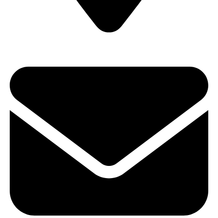
ул. Карла Либкнехта, 22 (Офис 604)