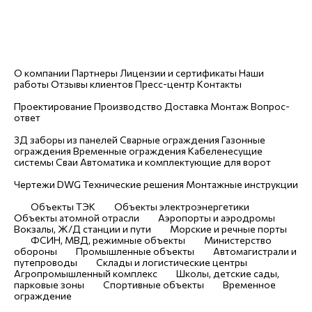
spb@uralresurs.com
Заказать звонок
Компания
О компании
Партнеры
Лицензии и сертификаты
Наши
работы
Отзывы клиентов
Пресс-центр
Контакты
Услуги
Проектирование
Производство
Доставка
Монтаж
Вопрос-
ответ
Каталог
3Д заборы из панелей
Сварные ограждения
Газонные
ограждения
Временные ограждения
Кабеленесущие
системы
Cваи
Автоматика и комплектующие для ворот
Чертежи
Чертежи DWG
Технические решения
Монтажные инструкции
Отраслевые решения
Объекты ТЭК
Объекты электроэнергетики
Объекты атомной отрасли
Аэропорты и аэродромы
Вокзалы, Ж/Д станции и пути
Морские и речные порты
ФСИН, МВД, режимные объекты
Министерство
обороны
Промышленные объекты
Автомагистрали и
путепроводы
Склады и логистические центры
Агропромышленный комплекс
Школы, детские сады,
парковые зоны
Спортивные объекты
Временное
ограждение