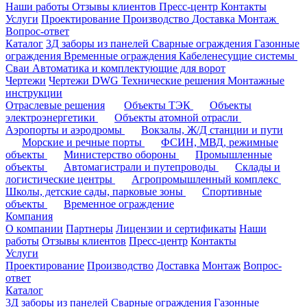
Наши работы
Отзывы клиентов
Пресс-центр
Контакты
Услуги
Проектирование
Производство
Доставка
Монтаж
Вопрос-ответ
Каталог
3Д заборы из панелей
Сварные ограждения
Газонные
ограждения
Временные ограждения
Кабеленесущие системы
Cваи
Автоматика и комплектующие для ворот
Чертежи
Чертежи DWG
Технические решения
Монтажные
инструкции
Отраслевые решения
Объекты ТЭК
Объекты
электроэнергетики
Объекты атомной отрасли
Аэропорты и аэродромы
Вокзалы, Ж/Д станции и пути
Морские и речные порты
ФСИН, МВД, режимные
объекты
Министерство обороны
Промышленные
объекты
Автомагистрали и путепроводы
Склады и
логистические центры
Агропромышленный комплекс
Школы, детские сады, парковые зоны
Спортивные
объекты
Временное ограждение
Компания
О компании
Партнеры
Лицензии и сертификаты
Наши
работы
Отзывы клиентов
Пресс-центр
Контакты
Услуги
Проектирование
Производство
Доставка
Монтаж
Вопрос-
ответ
Каталог
3Д заборы из панелей
Сварные ограждения
Газонные