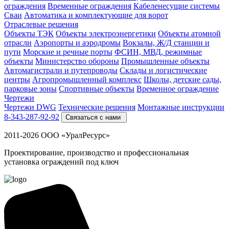
ограждения
Временные ограждения
Кабеленесущие системы
Cваи
Автоматика и комплектующие для ворот
Отраслевые решения
Объекты ТЭК
Объекты электроэнергетики
Объекты атомной
отрасли
Аэропорты и аэродромы
Вокзалы, Ж/Д станции и
пути
Морские и речные порты
ФСИН, МВД, режимные
объекты
Министерство обороны
Промышленные объекты
Автомагистрали и путепроводы
Склады и логистические
центры
Агропромышленный комплекс
Школы, детские сады,
парковые зоны
Спортивные объекты
Временное ограждение
Чертежи
Чертежи DWG
Технические решения
Монтажные инструкции
8-343-287-92-92
Связаться с нами
2011-2026 ООО «УралРесурс»
Проектирование, производство и профессиональная
установка ограждений под ключ