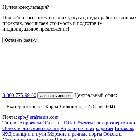
Нужна консультация?
Подробно расскажем о наших услугах
, видах работ и типовых
проектах,
рассчитаем стоимость и подготовим
индивидуальное предложение!
Оставить заявку
8-800-775-99-60
Центральный офис:
Заказать звонок
г. Екатеринбург, ул. Карла Либкнехта, 22 (Офис 604)
Почта:
spb@uralresurs.com
Типовые проекты
Объекты ТЭК
Объекты электроэнергетики
Объекты атомной отрасли
Аэропорты и аэродромы
Вокзалы,
Ж/Д станции и пути
Морские и речные порты
Объекты
Министерства обороны
Промышленные объекты