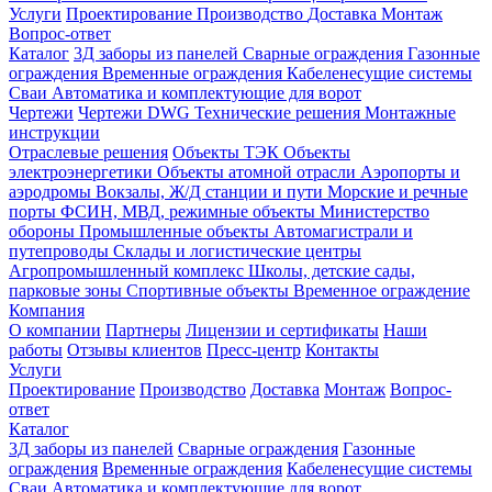
Услуги
Проектирование
Производство
Доставка
Монтаж
Вопрос-ответ
Каталог
3Д заборы из панелей
Сварные ограждения
Газонные
ограждения
Временные ограждения
Кабеленесущие системы
Cваи
Автоматика и комплектующие для ворот
Чертежи
Чертежи DWG
Технические решения
Монтажные
инструкции
Отраслевые решения
Объекты ТЭК
Объекты
электроэнергетики
Объекты атомной отрасли
Аэропорты и
аэродромы
Вокзалы, Ж/Д станции и пути
Морские и речные
порты
ФСИН, МВД, режимные объекты
Министерство
обороны
Промышленные объекты
Автомагистрали и
путепроводы
Склады и логистические центры
Агропромышленный комплекс
Школы, детские сады,
парковые зоны
Спортивные объекты
Временное ограждение
Компания
О компании
Партнеры
Лицензии и сертификаты
Наши
работы
Отзывы клиентов
Пресс-центр
Контакты
Услуги
Проектирование
Производство
Доставка
Монтаж
Вопрос-
ответ
Каталог
3Д заборы из панелей
Сварные ограждения
Газонные
ограждения
Временные ограждения
Кабеленесущие системы
Cваи
Автоматика и комплектующие для ворот