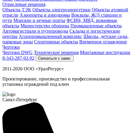
Отраслевые решения
Объекты ТЭК
Объекты электроэнергетики
Объекты атомной
отрасли
Аэропорты и аэродромы
Вокзалы, Ж/Д станции и
пути
Морские и речные порты
ФСИН, МВД, режимные
объекты
Министерство обороны
Промышленные объекты
Автомагистрали и путепроводы
Склады и логистические
центры
Агропромышленный комплекс
Школы, детские сады,
парковые зоны
Спортивные объекты
Временное ограждение
Чертежи
Чертежи DWG
Технические решения
Монтажные инструкции
8-343-287-92-92
Связаться с нами
2011-2026 ООО «УралРесурс»
Проектирование, производство и профессиональная
установка ограждений под ключ
Санкт-Петербург