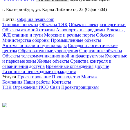
г. Екатеринбург, ул. Карла Либкнехта, 22 (Офис 604)
Почта:
spb@uralresurs.com
Типовые проекты
Объекты ТЭК
Объекты электроэнергетики
Объекты атомной отрасли
Аэропорты и аэродромы
Вокзалы,
Ж/Д станции и пути
Морские и речные порты
Объекты
Министерства обороны
Промышленные объекты
Автомагистрали и путепроводы
Склады и логистические
центры
Образовательные учреждения
Спортивные объекты
Объекты телекоммуникационной инфраструктуры
Курортные
и парковые зоны
Жилые объекты
Средства контроля и
ограничения доступа
Временные ограждения
Другие
Газонные и пешеходные ограждения
Услуги
Проектирование
Производство
Монтаж
Компания
Наши работы
Контакты
ТЭК
Ограждения ИСО
Сваи
Проектировщикам