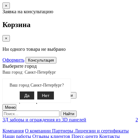
×
Заявка на консультацию
Корзина
×
Ни одного товара не выбрано
Оформить
Консультация
Выберите город
Ваш город: Санкт-Петербург
Екатеринбург
Ваш город Санкт-Петербург?
Поиск
8-800-775-99-60
Да
Связаться с нами
Нет
0
позиции товаров
Меню
Найти
3Д заборы и ограждения из 3D панелей
2
Компания
О компании
Партнеры
Лицензии и сертификаты
Наши работы
Отзывы клиентов
Пресс-центр
Контакты