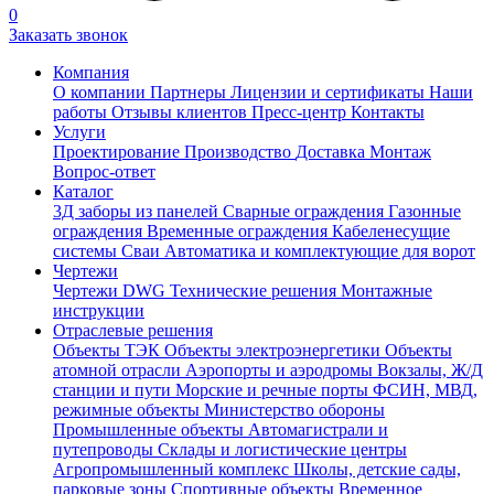
0
Заказать звонок
Компания
О компании
Партнеры
Лицензии и сертификаты
Наши
работы
Отзывы клиентов
Пресс-центр
Контакты
Услуги
Проектирование
Производство
Доставка
Монтаж
Вопрос-ответ
Каталог
3Д заборы из панелей
Сварные ограждения
Газонные
ограждения
Временные ограждения
Кабеленесущие
системы
Cваи
Автоматика и комплектующие для ворот
Чертежи
Чертежи DWG
Технические решения
Монтажные
инструкции
Отраслевые решения
Объекты ТЭК
Объекты электроэнергетики
Объекты
атомной отрасли
Аэропорты и аэродромы
Вокзалы, Ж/Д
станции и пути
Морские и речные порты
ФСИН, МВД,
режимные объекты
Министерство обороны
Промышленные объекты
Автомагистрали и
путепроводы
Склады и логистические центры
Агропромышленный комплекс
Школы, детские сады,
парковые зоны
Спортивные объекты
Временное