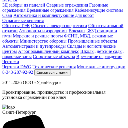
3Д заборы из панелей
Сварные ограждения
Газонные
ограждения
Временные ограждения
Кабеленесущие системы
Cваи
Автоматика и комплектующие для ворот
Отраслевые решения
Объекты ТЭК
Объекты электроэнергетики
Объекты атомной
отрасли
Аэропорты и аэродромы
Вокзалы, Ж/Д станции и
пути
Морские и речные порты
ФСИН, МВД, режимные
объекты
Министерство обороны
Промышленные объекты
Автомагистрали и путепроводы
Склады и логистические
центры
Агропромышленный комплекс
Школы, детские сады,
парковые зоны
Спортивные объекты
Временное ограждение
Чертежи
Чертежи DWG
Технические решения
Монтажные инструкции
8-343-287-92-92
Связаться с нами
2011-2026 ООО «УралРесурс»
Проектирование, производство и профессиональная
установка ограждений под ключ
Санкт-Петербург