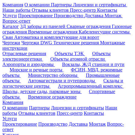
Компания
О компании
Партнеры
Лицензии и сертификаты
Наши работы
Отзывы клиентов
Пресс-центр
Контакты
Услуги
Проектирование
Производство
Доставка
Монтаж
Вопрос-ответ
Каталог
3Д заборы из панелей
Сварные ограждения
Газонные
ограждения
Временные ограждения
Кабеленесущие системы
Cваи
Автоматика и комплектующие для ворот
Чертежи
Чертежи DWG
Технические решения
Монтажные
инструкции
Отраслевые решения
Объекты ТЭК
Объекты
электроэнергетики
Объекты атомной отрасли
Аэропорты и аэродромы
Вокзалы, Ж/Д станции и пути
Морские и речные порты
ФСИН, МВД, режимные
объекты
Министерство обороны
Промышленные
объекты
Автомагистрали и путепроводы
Склады и
логистические центры
Агропромышленный комплекс
Школы, детские сады, парковые зоны
Спортивные
объекты
Временное ограждение
Компания
О компании
Партнеры
Лицензии и сертификаты
Наши
работы
Отзывы клиентов
Пресс-центр
Контакты
Услуги
Проектирование
Производство
Доставка
Монтаж
Вопрос-
ответ
Каталог