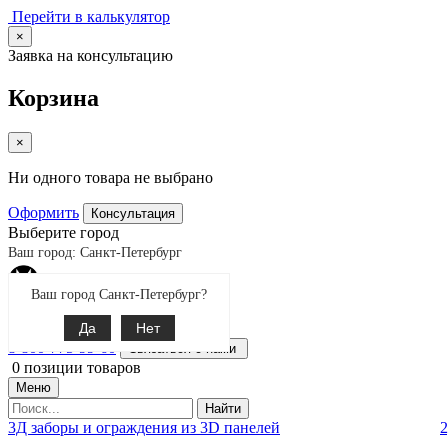
Перейти в калькулятор
×
Заявка на консультацию
Корзина
×
Ни одного товара не выбрано
Оформить
Консультация
Выберите город
Ваш город: Санкт-Петербург
Ваш город Санкт-Петербург?
Екатеринбург
Поиск
Да
Нет
8-800-775-99-60
Связаться с нами
0
позиции товаров
Меню
Найти
3Д заборы и ограждения из 3D панелей
2