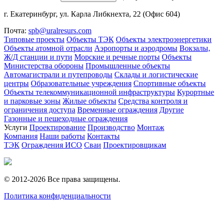
г. Екатеринбург, ул. Карла Либкнехта, 22 (Офис 604)
Почта:
spb@uralresurs.com
Типовые проекты
Объекты ТЭК
Объекты электроэнергетики
Объекты атомной отрасли
Аэропорты и аэродромы
Вокзалы,
Ж/Д станции и пути
Морские и речные порты
Объекты
Министерства обороны
Промышленные объекты
Автомагистрали и путепроводы
Склады и логистические
центры
Образовательные учреждения
Спортивные объекты
Объекты телекоммуникационной инфраструктуры
Курортные
и парковые зоны
Жилые объекты
Средства контроля и
ограничения доступа
Временные ограждения
Другие
Газонные и пешеходные ограждения
Услуги
Проектирование
Производство
Монтаж
Компания
Наши работы
Контакты
ТЭК
Ограждения ИСО
Сваи
Проектировщикам
© 2012-2026 Все права защищены.
Политика конфиденциальности