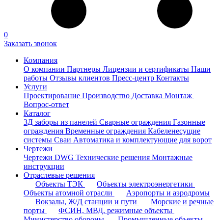
0
Заказать звонок
Компания
О компании
Партнеры
Лицензии и сертификаты
Наши
работы
Отзывы клиентов
Пресс-центр
Контакты
Услуги
Проектирование
Производство
Доставка
Монтаж
Вопрос-ответ
Каталог
3Д заборы из панелей
Сварные ограждения
Газонные
ограждения
Временные ограждения
Кабеленесущие
системы
Cваи
Автоматика и комплектующие для ворот
Чертежи
Чертежи DWG
Технические решения
Монтажные
инструкции
Отраслевые решения
Объекты ТЭК
Объекты электроэнергетики
Объекты атомной отрасли
Аэропорты и аэродромы
Вокзалы, Ж/Д станции и пути
Морские и речные
порты
ФСИН, МВД, режимные объекты
Министерство обороны
Промышленные объекты