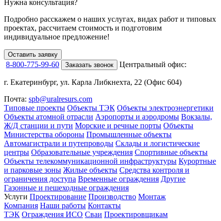
Нужна консультация?
Подробно расскажем о наших услугах
, видах работ и типовых
проектах,
рассчитаем стоимость и подготовим
индивидуальное предложение!
Оставить заявку
8-800-775-99-60
Центральный офис:
Заказать звонок
г. Екатеринбург, ул. Карла Либкнехта, 22 (Офис 604)
Почта:
spb@uralresurs.com
Типовые проекты
Объекты ТЭК
Объекты электроэнергетики
Объекты атомной отрасли
Аэропорты и аэродромы
Вокзалы,
Ж/Д станции и пути
Морские и речные порты
Объекты
Министерства обороны
Промышленные объекты
Автомагистрали и путепроводы
Склады и логистические
центры
Образовательные учреждения
Спортивные объекты
Объекты телекоммуникационной инфраструктуры
Курортные
и парковые зоны
Жилые объекты
Средства контроля и
ограничения доступа
Временные ограждения
Другие
Газонные и пешеходные ограждения
Услуги
Проектирование
Производство
Монтаж
Компания
Наши работы
Контакты
ТЭК
Ограждения ИСО
Сваи
Проектировщикам