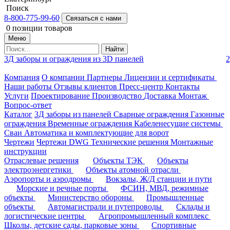
Поиск
8-800-775-99-60
Связаться с нами
0
позиции товаров
Меню
Найти
3Д заборы и ограждения из 3D панелей
2
Компания
О компании
Партнеры
Лицензии и сертификаты
Наши работы
Отзывы клиентов
Пресс-центр
Контакты
Услуги
Проектирование
Производство
Доставка
Монтаж
Вопрос-ответ
Каталог
3Д заборы из панелей
Сварные ограждения
Газонные
ограждения
Временные ограждения
Кабеленесущие системы
Cваи
Автоматика и комплектующие для ворот
Чертежи
Чертежи DWG
Технические решения
Монтажные
инструкции
Отраслевые решения
Объекты ТЭК
Объекты
электроэнергетики
Объекты атомной отрасли
Аэропорты и аэродромы
Вокзалы, Ж/Д станции и пути
Морские и речные порты
ФСИН, МВД, режимные
объекты
Министерство обороны
Промышленные
объекты
Автомагистрали и путепроводы
Склады и
логистические центры
Агропромышленный комплекс
Школы, детские сады, парковые зоны
Спортивные