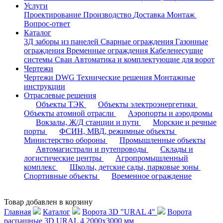
Услуги
Проектирование
Производство
Доставка
Монтаж
Вопрос-ответ
Каталог
3Д заборы из панелей
Сварные ограждения
Газонные
ограждения
Временные ограждения
Кабеленесущие
системы
Cваи
Автоматика и комплектующие для ворот
Чертежи
Чертежи DWG
Технические решения
Монтажные
инструкции
Отраслевые решения
Объекты ТЭК
Объекты электроэнергетики
Объекты атомной отрасли
Аэропорты и аэродромы
Вокзалы, Ж/Д станции и пути
Морские и речные
порты
ФСИН, МВД, режимные объекты
Министерство обороны
Промышленные объекты
Автомагистрали и путепроводы
Склады и
логистические центры
Агропромышленный
комплекс
Школы, детские сады, парковые зоны
Спортивные объекты
Временное ограждение
Товар добавлен в корзину
Главная
Каталог
Ворота 3D "URAL 4"
Ворота
распашные 3D URAL 4 2000х3000 мм