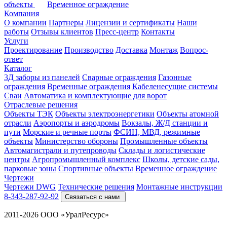
объекты
Временное ограждение
Компания
О компании
Партнеры
Лицензии и сертификаты
Наши
работы
Отзывы клиентов
Пресс-центр
Контакты
Услуги
Проектирование
Производство
Доставка
Монтаж
Вопрос-
ответ
Каталог
3Д заборы из панелей
Сварные ограждения
Газонные
ограждения
Временные ограждения
Кабеленесущие системы
Cваи
Автоматика и комплектующие для ворот
Отраслевые решения
Объекты ТЭК
Объекты электроэнергетики
Объекты атомной
отрасли
Аэропорты и аэродромы
Вокзалы, Ж/Д станции и
пути
Морские и речные порты
ФСИН, МВД, режимные
объекты
Министерство обороны
Промышленные объекты
Автомагистрали и путепроводы
Склады и логистические
центры
Агропромышленный комплекс
Школы, детские сады,
парковые зоны
Спортивные объекты
Временное ограждение
Чертежи
Чертежи DWG
Технические решения
Монтажные инструкции
8-343-287-92-92
Связаться с нами
2011-2026 ООО «УралРесурс»